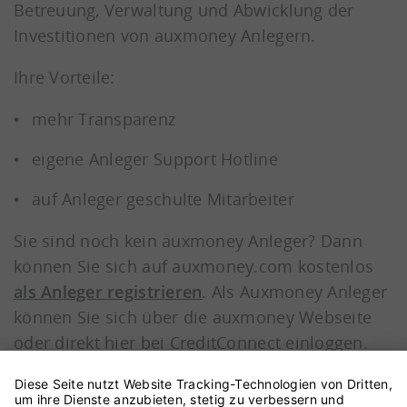
Betreuung, Verwaltung und Abwicklung der
Investitionen von auxmoney Anlegern.
Ihre Vorteile:
mehr Transparenz
eigene Anleger Support Hotline
auf Anleger geschulte Mitarbeiter
Sie sind noch kein auxmoney Anleger? Dann
können Sie sich auf auxmoney.com kostenlos
als Anleger registrieren
. Als Auxmoney Anleger
können Sie sich über die auxmoney Webseite
oder direkt hier bei CreditConnect einloggen.